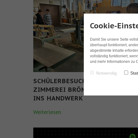
Cookie-Einst
Damit Sie unsere Seite volls
überhaupt funktioniert, ande
abgestimmte Inhalte erforder
vollständig funktioniert, wen
und mehr Informationen zu C
Notwendig
Stat
SCHÜLERBESUCH IN DER
ZIMMEREI BRÖNNER – EINBLICK
INS HANDWERK
Weiterlesen