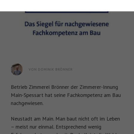
Dachsanierung
Aufstockungen
Treppen
VON
DOMINIK BRÖNNER
Betrieb Zimmerei Brönner der Zimmerer-Innung
Main-Spessart hat seine Fachkompetenz am Bau
nachgewiesen.
Neustadt am Main. Man baut nicht oft im Leben
– meist nur einmal. Entsprechend wenig